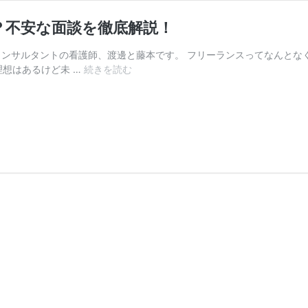
？不安な面談を徹底解説！
リアコンサルタントの看護師、渡邊と藤本です。 フリーランスってなんと
看
理想はあるけど未 …
続きを読む
護
師
面
談
で
は
ど
ん
な
こ
と
を
聞
か
れ
る